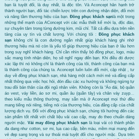
bạn là tuyệt đối, là duy nhất, là độc tôn. Và Aconcept hân hạnh trở
thành người bạn, đối tác chiến lược trên con đường nhận diện, đổi mới
và nâng tầm thương hiệu của bạn.
Đồng phục khách sạn
là một trong
những thế mạnh của AConcept với các mẫu thiết kế mới lạ, độc đáo,
sự chuyên tâm trong từng đường kim, mũi chỉ. Tất cả đều dựa trên nền
tảng của uy tín và chất lượng. Với chúng tôi :
Đồng phục khách
sạn
không chỉ là con đường ngắn nhất giúp khách hàng ghi nhớ
thương hiệu mà nó còn là yếu tố giúp thương hiệu của bạn ở lâu hơn
trong suy nghĩ khách hàng. Chỉ cần nhìn thấy bộ đồng phục, logo, màu
sắc mang tính nhận diện, họ sẽ nghĩ ngay đến bạn. Khi điều đó được
xác lập thì nó không chỉ là thành công của tôi, thành công của bạn mà
là thành công của chúng ta. Aconcept luôn luôn đổi mới, cập nhật , tư
duy về đồng phục khách sạn, nhà hàng một cách mới mẻ và đẳng cấp
nhất thông qua việc học hỏi, đón đầu các xu hướng và không ngừng tự
trau dồi bản thân của đội ngũ nhân viên. Không còn là “Áo dài, bộ quần
áo vest, váy liền, áo sơ mi, quần âu (quần tây) và chân váy zuyp…
theo kiểu mẫu thông thường, may sẵn mà ở Aconcept mọi thứ đều
mang tiếng nói riêng, tiếng nói của thương hiệu, của đẳng cấp của chất
lượng dịch vụ. Đối với đồng phục khách sạn, chúng tôi hướng đến các
sản phẩm tốt nhất với chất liệu vải cao cấp, may đo theo chuẩn dáng
người mặc.
Vải may đồng phục khách sạn
là loại vải có thành phần
đa dang như cotton, sơ mi, lụa cao cấp, bền màu, mềm mại mang đến
vẻ đẹp sang trọng và sự thoải mái tuyệt đối cho người mặc. Dựa trên