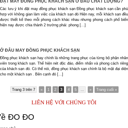
ĐẶT MAY ĐỒNG PHỤC KHÁCH SẠN Ở ĐÂU CHẤT LƯỢNG?
Các lưu ý khi đặt may đồng phục khách sạn Đồng phục khách sạn cần phù
hợp với không gian làm việc của khách sạn đó Hiện nay, mỗi khách sạn đều
được thiết kế theo mỗi phong cách khác nhau nhưng phong cách phổ biến
hiện nay được chia thành 2 trường phái: phong […]
Ở ĐÂU MAY ĐỒNG PHỤC KHÁCH SẠN
Đồng phục khách sạn hay chính là những trang phục của từng bộ phận nhân
viên trong khách sạn. Thể hiện nét độc đáo, điểm nhấn và phong cách riêng
của khách sạn đó. Có thể nói, đồng phục khách sạn chính là bộ mặt đại diện
cho một khách sạn . Bên cạnh đó […]
Trang 3 trên 7
«
1
2
3
4
5
...
»
Trang cuối »
LIÊN HỆ VỚI CHÚNG TÔI
Về ĐO ĐO