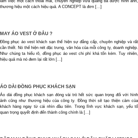
làm việc một cách thoải mái, chuyên nghiệp vừa quảng bá được hình ảnh,
thương hiệu một cách hiệu quả. A CONCEPT là đơn […]
MAY ÁO VEST Ở ĐÂU ?
Đồng phục áo vest khách sạn thể hiện sự đẳng cấp, chuyên nghiệp và rất
cần thiết. Nó thể hiện nét đặc trưng, văn hóa của mỗi công ty, doanh nghiệp.
Như chúng ta hiểu rõ, đồng phục áo vest chi phí khá tốn kém. Tuy nhiên,
hiệu quả mà nó đem lại rất lớn […]
ÁO DÀI ĐỒNG PHỤC KHÁCH SẠN
Áo dài đồng phục khách sạn đóng vài trò hết sức quan trọng đối với hình
ảnh cũng như thương hiệu của công ty. Đồng thời sẽ tạo thiện cảm của
khách hàng ngay từ cái nhìn đầu tiên. Trong lĩnh vực khách sạn, yếu tố
quan trọng quyết định đến thành công chính là […]