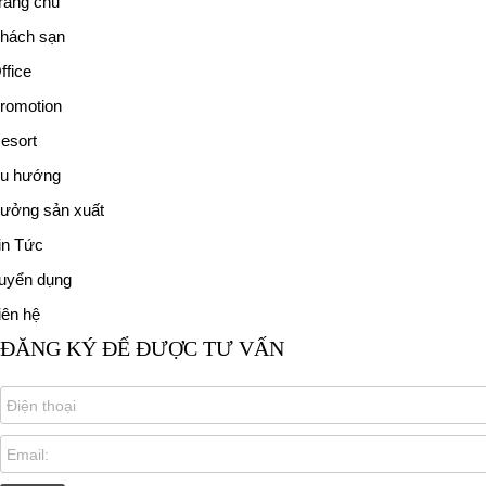
rang chủ
hách sạn
ffice
romotion
esort
u hướng
ưởng sản xuất
in Tức
uyển dụng
iên hệ
ĐĂNG KÝ ĐỂ ĐƯỢC TƯ VẤN